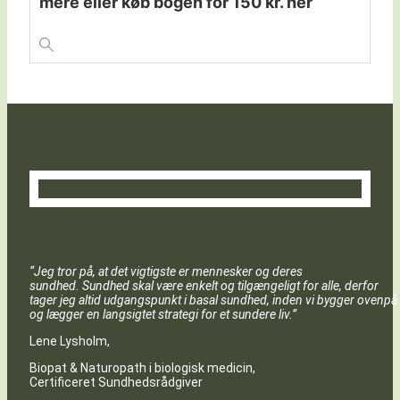
mere eller køb bogen for 150 kr. her
“Jeg tror på, at det vigtigste er mennesker og deres
sundhed. Sundhed skal være enkelt og tilgængeligt for alle, derfor
tager jeg altid udgangspunkt i basal sundhed, inden vi bygger ovenpå
og lægger en langsigtet strategi for et sundere liv.”
Lene Lysholm,
Biopat & Naturopath i biologisk medicin,
Certificeret Sundhedsrådgiver