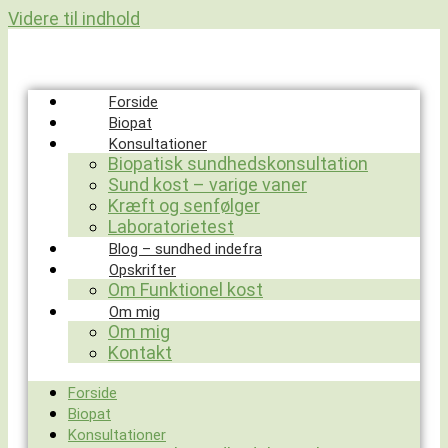
Videre til indhold
Forside
Biopat
Konsultationer
Biopatisk sundhedskonsultation
Sund kost – varige vaner
Kræft og senfølger
Laboratorietest
Blog – sundhed indefra
Opskrifter
Om Funktionel kost
Om mig
Om mig
Kontakt
Forside
Biopat
Konsultationer