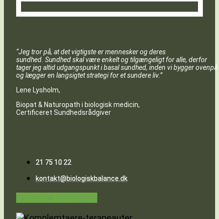
“Jeg tror på, at det vigtigste er mennesker og deres
sundhed. Sundhed skal være enkelt og tilgængeligt for alle, derfor
tager jeg altid udgangspunkt i basal sundhed, inden vi bygger ovenpå
og lægger en langsigtet strategi for et sundere liv.”
Lene Lysholm,
Biopat & Naturopath i biologisk medicin,
Certificeret Sundhedsrådgiver
21 75 10 22
kontakt@biologiskbalance.dk
Facebook
Instagram