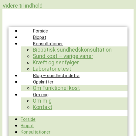
Videre til indhold
Forside
Biopat
Konsultationer
Biopatisk sundhedskonsultation
Sund kost – varige vaner
Kræft og senfølger
Laboratorietest
Blog – sundhed indefra
Opskrifter
Om Funktionel kost
Om mig
Om mig
Kontakt
Forside
Biopat
Konsultationer