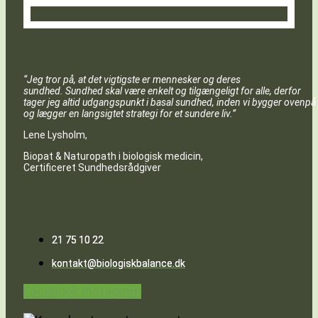
“Jeg tror på, at det vigtigste er mennesker og deres
sundhed. Sundhed skal være enkelt og tilgængeligt for alle, derfor
tager jeg altid udgangspunkt i basal sundhed, inden vi bygger ovenpå
og lægger en langsigtet strategi for et sundere liv.”
Lene Lysholm,
Biopat & Naturopath i biologisk medicin,
Certificeret Sundhedsrådgiver
21 75 10 22
kontakt@biologiskbalance.dk
Facebook
Instagram