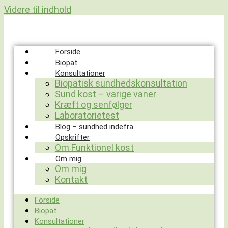
Videre til indhold
Forside
Biopat
Konsultationer
Biopatisk sundhedskonsultation
Sund kost – varige vaner
Kræft og senfølger
Laboratorietest
Blog – sundhed indefra
Opskrifter
Om Funktionel kost
Om mig
Om mig
Kontakt
Forside
Biopat
Konsultationer