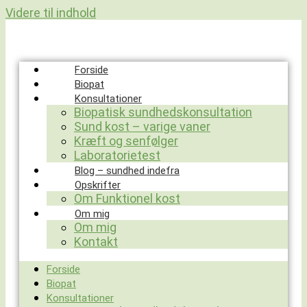
Videre til indhold
Forside
Biopat
Konsultationer
Biopatisk sundhedskonsultation
Sund kost – varige vaner
Kræft og senfølger
Laboratorietest
Blog – sundhed indefra
Opskrifter
Om Funktionel kost
Om mig
Om mig
Kontakt
Forside
Biopat
Konsultationer