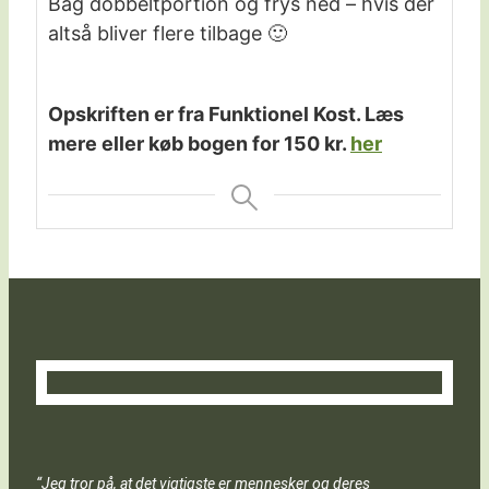
Bag dobbeltportion og frys ned – hvis der
altså bliver flere tilbage 🙂
Opskriften er fra Funktionel Kost. Læs
mere eller køb bogen for 150 kr.
her
“Jeg tror på, at det vigtigste er mennesker og deres