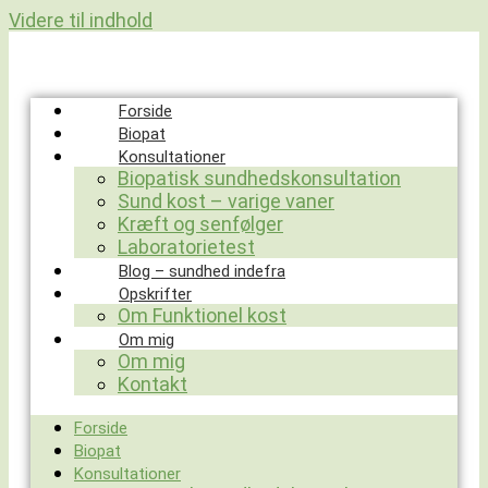
Videre til indhold
Forside
Biopat
Konsultationer
Biopatisk sundhedskonsultation
Sund kost – varige vaner
Kræft og senfølger
Laboratorietest
Blog – sundhed indefra
Opskrifter
Om Funktionel kost
Om mig
Om mig
Kontakt
Forside
Biopat
Konsultationer