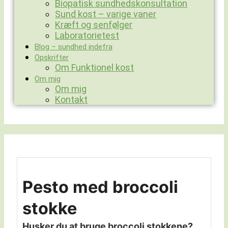
Biopatisk sundhedskonsultation
Sund kost – varige vaner
Kræft og senfølger
Laboratorietest
Blog – sundhed indefra
Opskrifter
Om Funktionel kost
Om mig
Om mig
Kontakt
Pesto med broccoli
stokke
Husker du at bruge broccoli stokkene?