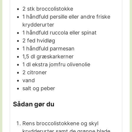
2
stk
broccolistokke
1
håndfuld
persille eller andre friske
krydderurter
1
håndfuld
ruccola eller spinat
2
fed
hvidløg
1
håndfuld
parmesan
1,5
dl
græskarkerner
1
dl
ekstra jomfru olivenolie
2
citroner
vand
salt og peber
Sådan gør du
Rens broccolistokkene og skyl
krydderurter samt de grønne blade.