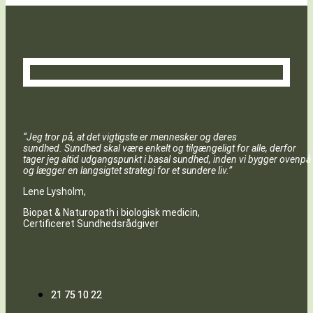
“Jeg tror på, at det vigtigste er mennesker og deres
sundhed. Sundhed skal være enkelt og tilgængeligt for alle, derfor
tager jeg altid udgangspunkt i basal sundhed, inden vi bygger ovenpå
og lægger en langsigtet strategi for et sundere liv.”
Lene Lysholm,
Biopat & Naturopath i biologisk medicin,
Certificeret Sundhedsrådgiver
21 75 10 22