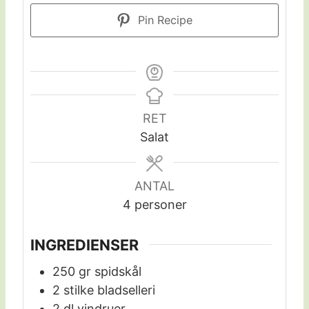
Pin Recipe
RET
Salat
ANTAL
4
personer
INGREDIENSER
250
gr
spidskål
2
stilke
bladselleri
2
dl
vindruer