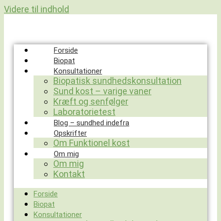
Videre til indhold
Forside
Biopat
Konsultationer
Biopatisk sundhedskonsultation
Sund kost – varige vaner
Kræft og senfølger
Laboratorietest
Blog – sundhed indefra
Opskrifter
Om Funktionel kost
Om mig
Om mig
Kontakt
Forside
Biopat
Konsultationer