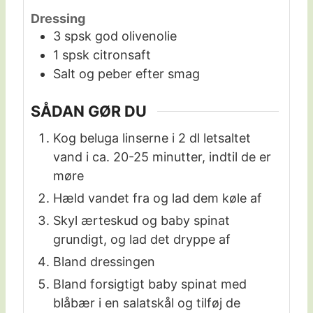
Dressing
3
spsk
god olivenolie
1
spsk
citronsaft
Salt og peber efter smag
SÅDAN GØR DU
Kog beluga linserne i 2 dl letsaltet
vand i ca. 20-25 minutter, indtil de er
møre
Hæld vandet fra og lad dem køle af
Skyl ærteskud og baby spinat
grundigt, og lad det dryppe af
Bland dressingen
Bland forsigtigt baby spinat med
blåbær i en salatskål og tilføj de