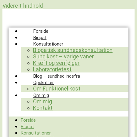
Videre til indhold
Forside
Biopat
Konsultationer
Biopatisk sundhedskonsultation
Sund kost – varige vaner
Kræft og senfølger
Laboratorietest
Blog – sundhed indefra
Opskrifter
Om Funktionel kost
Om mig
Om mig
Kontakt
Forside
Biopat
Konsultationer