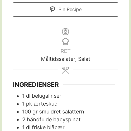
Pin Recipe
RET
Måltidssalater, Salat
INGREDIENSER
1
dl
belugalinser
1
pk
ærteskud
100
gr
smuldret salattern
2
håndfulde
babyspinat
1
dl
friske blåbær