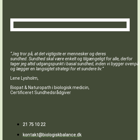
“Jeg tror på, at det vigtigste er mennesker og deres
sundhed. Sundhed skal være enkelt og tilgængeligt for alle, derfor
tager jeg altid udgangspunkt i basal sundhed, inden vi bygger ovenpå
og lægger en langsigtet strategi for et sundere liv.”
Lene Lysholm,
Biopat & Naturopath i biologisk medicin,
Certificeret Sundhedsrådgiver
21 75 10 22
kontakt@biologiskbalance.dk