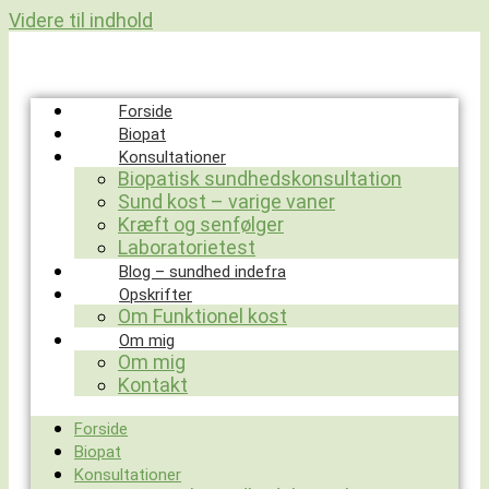
Videre til indhold
Forside
Biopat
Konsultationer
Biopatisk sundhedskonsultation
Sund kost – varige vaner
Kræft og senfølger
Laboratorietest
Blog – sundhed indefra
Opskrifter
Om Funktionel kost
Om mig
Om mig
Kontakt
Forside
Biopat
Konsultationer