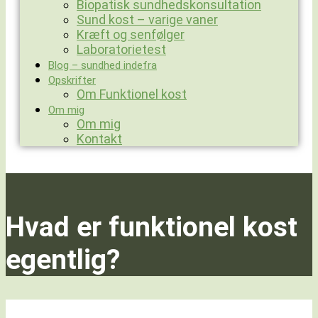
Biopatisk sundhedskonsultation
Sund kost – varige vaner
Kræft og senfølger
Laboratorietest
Blog – sundhed indefra
Opskrifter
Om Funktionel kost
Om mig
Om mig
Kontakt
Hvad er funktionel kost
egentlig?